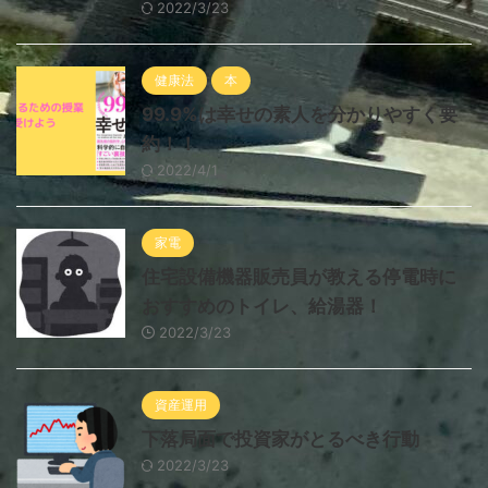
2022/3/23
健康法
本
99.9%は幸せの素人を分かりやすく要
約！！
2022/4/1
家電
住宅設備機器販売員が教える停電時に
おすすめのトイレ、給湯器！
2022/3/23
資産運用
下落局面で投資家がとるべき行動
2022/3/23