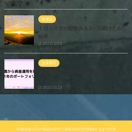
健康法
１日１０分の朝散歩を3ヶ月続けてみた
結果
2022/3/23
資産運用
資産運用を１年間続けた現在のポート
フォリオ
2022/3/23
22歳月給13万の底辺が20代で資産1000万円到達するまでの道