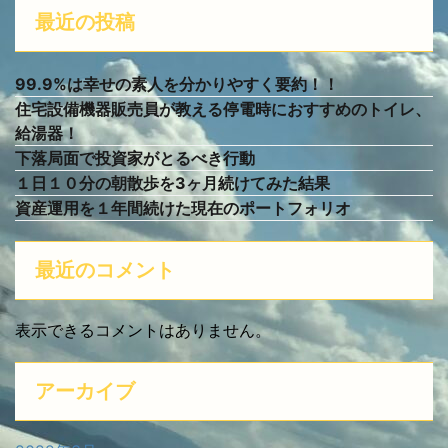
最近の投稿
99.9%は幸せの素人を分かりやすく要約！！
住宅設備機器販売員が教える停電時におすすめのトイレ、
給湯器！
下落局面で投資家がとるべき行動
１日１０分の朝散歩を3ヶ月続けてみた結果
資産運用を１年間続けた現在のポートフォリオ
最近のコメント
表示できるコメントはありません。
アーカイブ