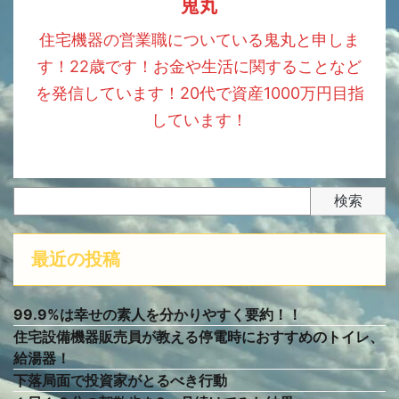
鬼丸
住宅機器の営業職についている鬼丸と申しま
す！22歳です！お金や生活に関することなど
を発信しています！20代で資産1000万円目指
しています！
検索
最近の投稿
99.9%は幸せの素人を分かりやすく要約！！
住宅設備機器販売員が教える停電時におすすめのトイレ、
給湯器！
下落局面で投資家がとるべき行動