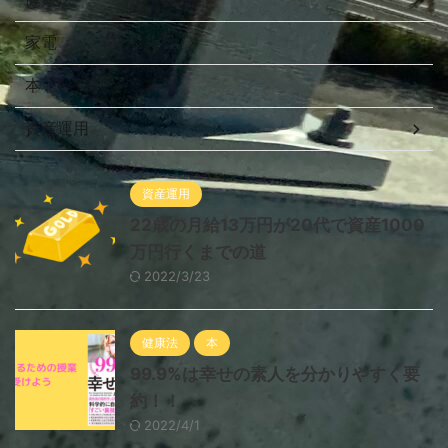
家電
本
資産運用
資産運用
22歳の月給13万円が20代で資産1000
万円行くまでの道
2022/3/23
健康法
本
99.9%は幸せの素人を分かりやすく要
約！！
2022/4/1