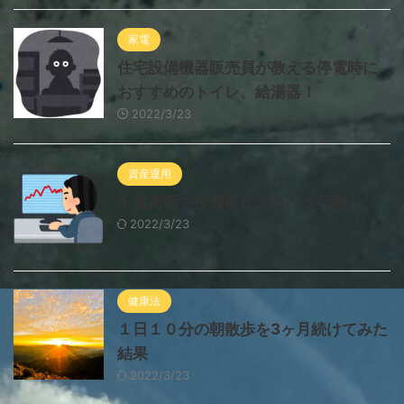
家電
住宅設備機器販売員が教える停電時に
おすすめのトイレ、給湯器！
2022/3/23
資産運用
下落局面で投資家がとるべき行動
2022/3/23
健康法
１日１０分の朝散歩を3ヶ月続けてみた
結果
2022/3/23