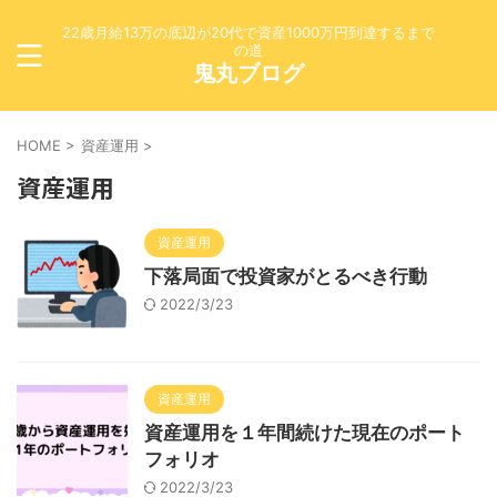
22歳月給13万の底辺が20代で資産1000万円到達するまで
の道
鬼丸ブログ
HOME
>
資産運用
>
資産運用
資産運用
下落局面で投資家がとるべき行動
2022/3/23
資産運用
資産運用を１年間続けた現在のポート
フォリオ
2022/3/23